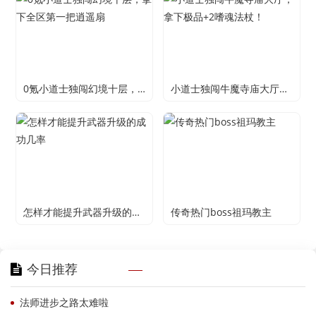
0氪小道士独闯幻境十层，拿下全区第一把逍遥扇
小道士独闯牛魔寺庙大厅，拿下极品+2嗜魂法杖！
怎样才能提升武器升级的成功几率
传奇热门boss祖玛教主
今日推荐
法师进步之路太难啦