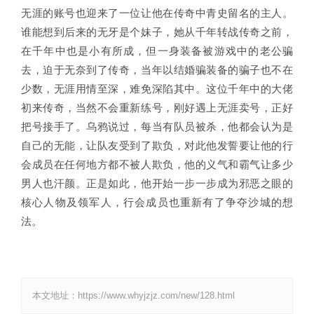
无涯的账号也迎来了一位让他在传奇中青史留名的主人。
谁能想到后来的无牙是个妹子，她从千年转战传奇之前，
在千年中也是小有所成，但一身装备被游戏中的老公骗
去，迫于无奈到了传奇，当年以结婚骗装备的骗子也不在
少数，无涯用情至深，难免深陷其中。这位千年中的大佬
初来传奇，当然不会重新练号，刚好遇上无涯卖号，正好
把号接手了。乌鸦说过，每当有队员被杀，他都会认为是
自己的无能，让队友受到了欺负，对此他发誓要让他的行
会成员在任何地方都不被人欺负，他的义气和霸气让多少
男人也汗颜。正是如此，他开始一步一步成为邪恶之眼的
核心人物及领军人，行会成员也重新有了争夺沙城的想
法。
本文地址：https://www.whyjzjz.com/new/128.html