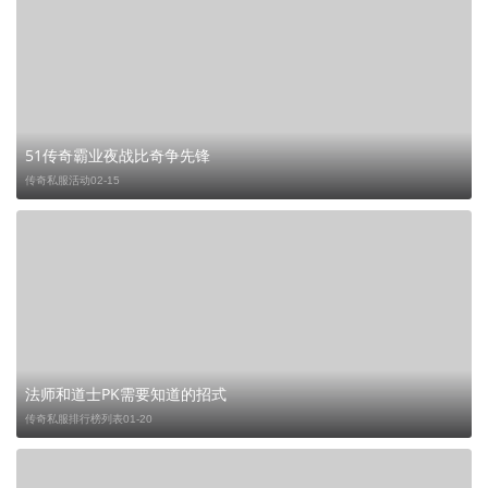
51传奇霸业夜战比奇争先锋
传奇私服活动
02-15
法师和道士PK需要知道的招式
传奇私服排行榜列表
01-20