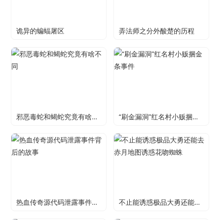
诡异的蝙蝠屠区
弄法师之分外酸楚的历程
邪恶毒蛇和蝎蛇究竟有啥不同
“刷金漏洞”红名村小贩捆金条事件
热血传奇源代码泄露事件背后的故事
不止能诱惑极品大勇还能去赤月地图诱惑花吻蜘蛛